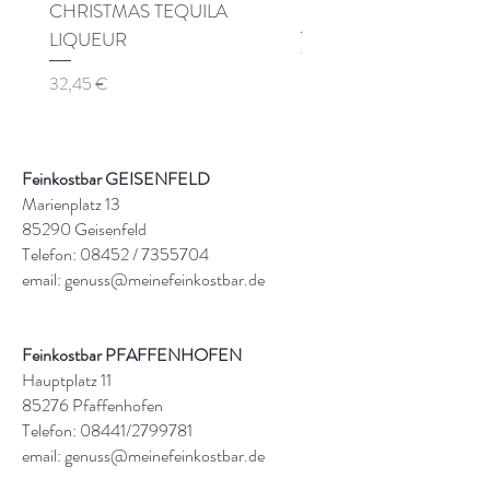
CHRISTMAS TEQUILA
Pinot di Pinot Spumante 
LIQUEUR
Preis
9,90 €
Preis
32,45 €
Feinkostbar GEISENFELD
Marienplatz 13
85290 Geisenfeld
Telefon: 08452 /
7355704
email:
genuss@meinefeinkostbar.de
Feinkostbar PFAFFENHOFEN
Hauptplatz 11
85276 Pfaffenhofen
Telefon: 08441/2799781
email:
genuss@meinefeinkostbar.de