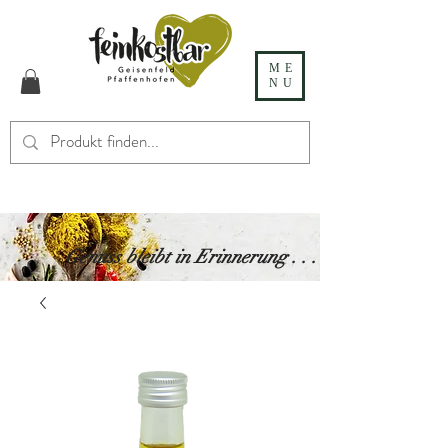
ME
NU
Genuss bleibt in Erinnerung . . .