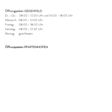
Öffnungszeiten GEISENFELD
Di. - Do.: 08:00 - 12:00 Uhr und 14:00 - 18:00 Uhr
Mittwoch: 08:00 - 12:00 Uhr
Freitag: 08:00 - 18:00 Uhr
Samstag: 08:00 - 12:30 Uhr
Montag: geschlossen
Öffnungszeiten PFAFFENHOFEN
Di. - Fr.: 09:00 - 13:30Uhr und
14:00 - 18:00 Uhr
Samstag: 09:00 - 13:00 Uhr
Montag: geschlossen
Versandoptionen:
Abholung im shop: kostenlos
DHL Paket: 4,95 € (national)
AGB & Kundeninformationen​
Zahlungsmöglichkeiten: