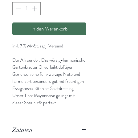
In den Warenkorb
inkl. 7 % MwSt. zzgl. Versand
Der Allrounder: Das würzig-harmonische
Gartenkräuter Öl verleiht deftigen
Gerichten eine fein-würzige Note und
harmoniert besonders gut mit fruchtigen
Essigspezialitäten als Salatdressing.
Unser Tipp: Mayonnaise gelingt mit
dieser Spezialität perfekt.
48,00 € / 1 l - Flasche 100 ml
39,00 € / 1 l - Flasche 250ml
Zutaten
34,00 € / 1 l - Flasche 500ml
31,50 € / 1 l - Flasche 1000ml