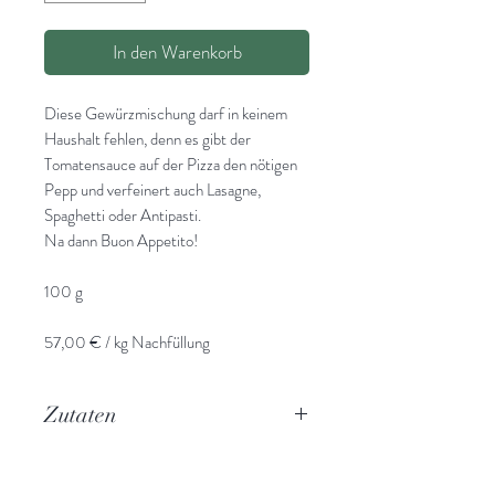
In den Warenkorb
Diese Gewürzmischung darf in keinem
Haushalt fehlen, denn es gibt der
Tomatensauce auf der Pizza den nötigen
Pepp und verfeinert auch Lasagne,
Spaghetti oder Antipasti.
Na dann Buon Appetito!
100 g
57,00 € / kg Nachfüllung
69,50 € / kg im Glas
Lieferzeit 2-3 Werktage
Zutaten
naturbelassenes Meersalz, Knoblauch,
Chillis, Paprika, Zwiebeln, Basilikium,