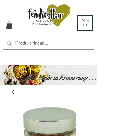
ME
NU
Genuss bleibt in Erinnerung . . .