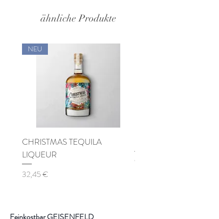
Oregano, Petersilie
ähnliche Produkte
NEU
CHRISTMAS TEQUILA
Pinot di Pinot Spumante 
LIQUEUR
Preis
9,90 €
Preis
32,45 €
Feinkostbar GEISENFELD