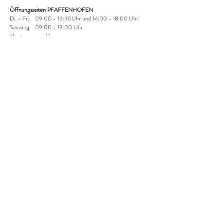
Öffnungszeiten PFAFFENHOFEN
Di. - Fr.: 09:00 - 13:30Uhr und
14:00 - 18:00 Uhr
Samstag: 09:00 - 13:00 Uhr
Montag: geschlossen
Versandoptionen:
Abholung im shop: kostenlos
DHL Paket: 4,95 € (national)
AGB & Kundeninformationen​
Zahlungsmöglichkeiten:
Folgen Sie uns
©2024 Feinkostbar
Geisenfeld & Pfaffenhofen