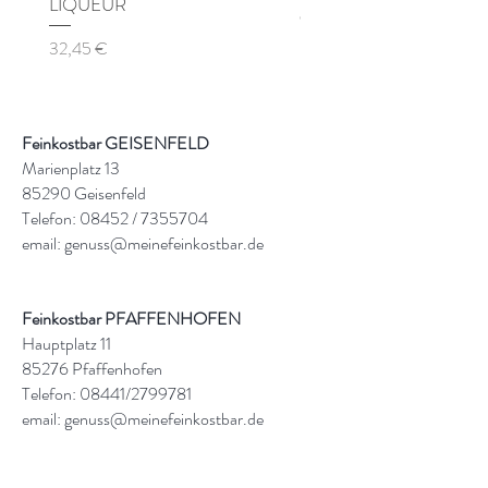
LIQUEUR
Preis
9,90 €
Preis
32,45 €
Feinkostbar GEISENFELD
Marienplatz 13
85290 Geisenfeld
Telefon: 08452 /
7355704
email:
genuss@meinefeinkostbar.de
Feinkostbar PFAFFENHOFEN
Hauptplatz 11
85276 Pfaffenhofen
Telefon: 08441/2799781
email:
genuss@meinefeinkostbar.de