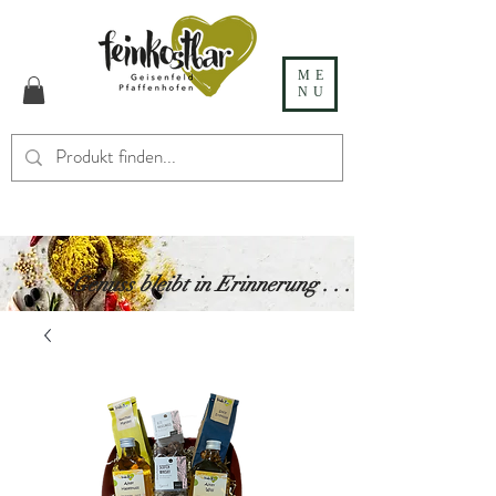
ME
NU
Genuss bleibt in Erinnerung . . .