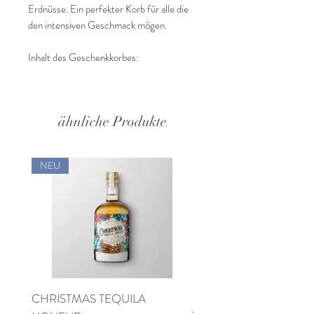
Erdnüsse. Ein perfekter Korb für alle die
den intensiven Geschmack mögen.
Inhalt des Geschenkkorbes:
Alter Haselnuss 200 ml 40 % vol.
Alter Willi 200 ml 40 % vol.
Alter Haselnuss Pralinen 100 g
ähnliche Produkte
Scotch Whisky Pralinen 100 g
Rauchsalzmandeln 150 g
Spicy Erdnüsse 150 g
NEU
Lieferzeit 3-4 Werktage
CHRISTMAS TEQUILA
Pinot di Pinot Spumante 