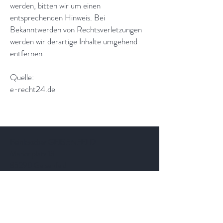
werden, bitten wir um einen
entsprechenden Hinweis. Bei
Bekanntwerden von Rechtsverletzungen
werden wir derartige Inhalte umgehend
entfernen.
Quelle:
e-recht24.de
Feinkostbar GEISENFELD
Marienplatz 13
85290 Geisenfeld
Telefon: 08452 /
7355704
email:
genuss@meinefeinkostbar.de
Feinkostbar PFAFFENHOFEN