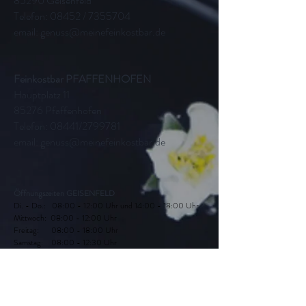
85290 Geisenfeld
Telefon: 08452 /
7355704
email:
genuss@meinefeinkostbar.de
Feinkostbar PFAFFENHOFEN
Hauptplatz 11
85276 Pfaffenhofen
Telefon: 08441/2799781
email:
genuss@meinefeinkostbar.de
Öffnungszeiten GEISENFELD
Di. - Do.: 08:00 - 12:00 Uhr und 14:00 - 18:00 Uhr
Mittwoch: 08:00 - 12:00 Uhr
Freitag: 08:00 - 18:00 Uhr
Samstag: 08:00 - 12:30 Uhr
Montag: geschlossen
Öffnungszeiten PFAFFENHOFEN
Di. - Fr.: 09:00 - 13:30Uhr und
14:00 - 18:00 Uhr