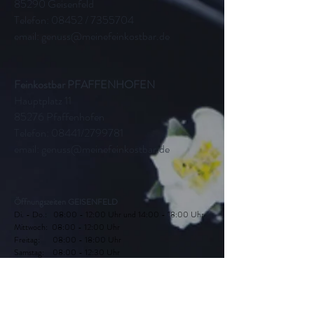
85290 Geisenfeld
Telefon: 08452 /
7355704
email:
genuss@meinefeinkostbar.de
Feinkostbar PFAFFENHOFEN
Hauptplatz 11
85276 Pfaffenhofen
Telefon: 08441/2799781
email:
genuss@meinefeinkostbar.de
Öffnungszeiten GEISENFELD
Di. - Do.: 08:00 - 12:00 Uhr und 14:00 - 18:00 Uhr
Mittwoch: 08:00 - 12:00 Uhr
Freitag: 08:00 - 18:00 Uhr
Samstag: 08:00 - 12:30 Uhr
Montag: geschlossen
Öffnungszeiten PFAFFENHOFEN