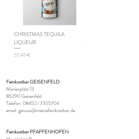
CHRISTMAS TEQUILA
Pinot di Pinot Spumante 
LIQUEUR
Preis
9,90 €
Preis
32,45 €
Feinkostbar GEISENFELD
Marienplatz 13
85290 Geisenfeld
Telefon: 08452 /
7355704
email:
genuss@meinefeinkostbar.de
Feinkostbar PFAFFENHOFEN
Hauptplatz 11