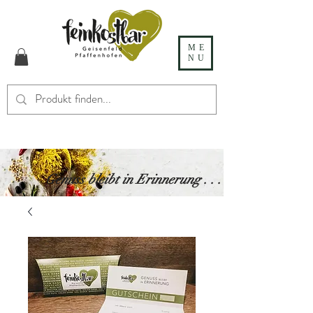
ME
NU
Genuss bleibt in Erinnerung . . .