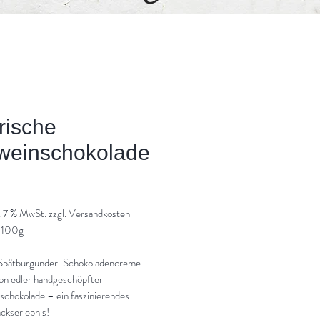
rische
weinschokolade
Preis
l. 7 % MwSt. zzgl. Versandkosten
 100g
 Spätburgunder-Schokoladencreme
on edler handgeschöpfter
schokolade – ein faszinierendes
kserlebnis!