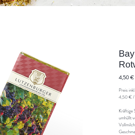
Bay
Rot
4,50 €
Preis ink
4,50 € /
Kräftige
umhüllt v
Vollmilch
Geschmac