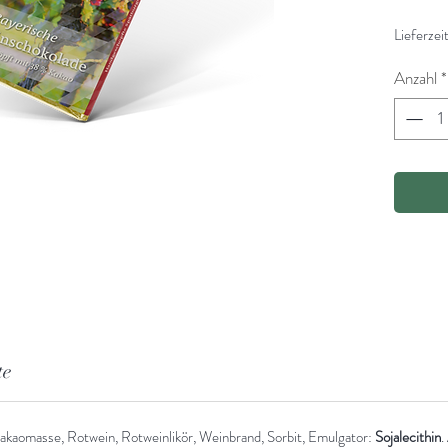
Lieferze
Anzahl
*
te
Kakaomasse, Rotwein, Rotweinlikör, Weinbrand, Sorbit, Emulgator:
Sojalecithin
.