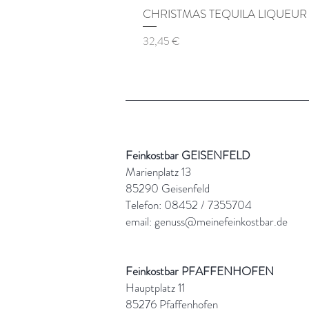
CHRISTMAS TEQUILA LIQUEUR
Preis
32,45 €
Feinkostbar GEISENFE
Marienplatz 13
85290 Geisenfeld
Telefon: 08452 / 7355704
email:
genuss@meinefeinkostbar.de
Feinkostbar PFAFFENHOFEN
Hauptplatz 11
85276 Pfaffenhofen