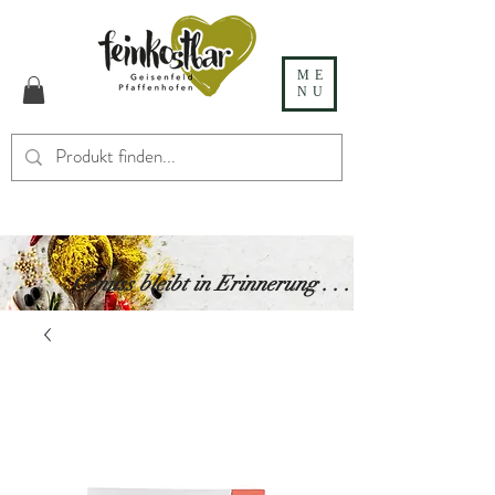
ME
NU
Genuss bleibt in Erinnerung . . .