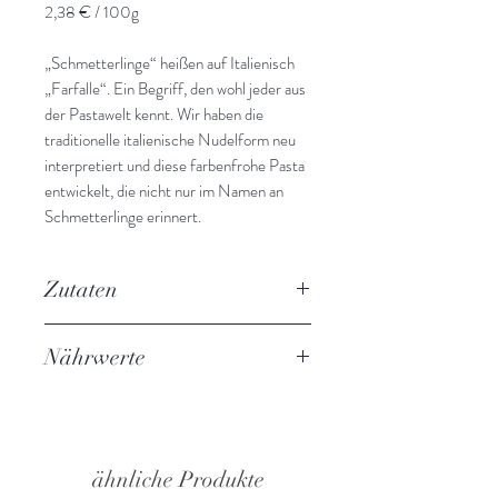
2,38 € / 100g
„Schmetterlinge“ heißen auf Italienisch
„Farfalle“. Ein Begriff, den wohl jeder aus
der Pastawelt kennt. Wir haben die
traditionelle italienische Nudelform neu
interpretiert und diese farbenfrohe Pasta
entwickelt, die nicht nur im Namen an
Schmetterlinge erinnert.
Zutaten
HARTWEIZENGRIES, Wasser,
Nährwerte
färbendes Lebensmittel (schwarze
Karotte, rote Bete Pulver, Spinatpulver),
(Angaben pro 100g)
Kurkuma, Chili. Kann Spuren von Ei,
Brennwert 1573,00 kJ /375,63 kcal
Weichtieren und Fisch enthalten.
Fett: 1,00 g
davon gesättigte Fettsäuren: 0,60 g
ähnliche Produkte