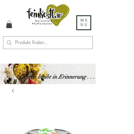
ME
NU
Genuss bleibt in Erinnerung . . .