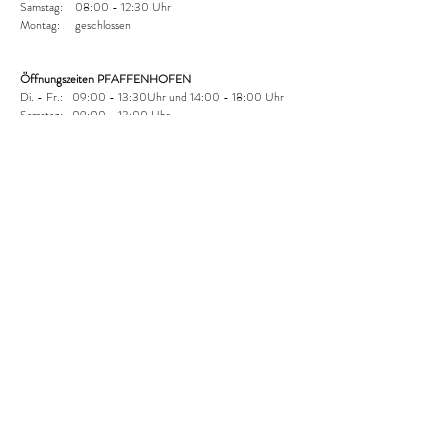
Samstag: 08:00 - 12:30 Uhr
Montag: geschlossen
Öffnungszeiten PFAFFENHOFEN
Di. - Fr.: 09:00 - 13:30Uhr und
14:00 - 18:00 Uhr
Samstag: 09:00 - 13:00 Uhr
Montag: geschlossen
Versandoptionen:
Abholung im shop: kostenlos
DHL Paket: 4,95 € (national)
AGB & Kundeninformationen​
Zahlungsmöglichkeiten:
Folgen Sie uns