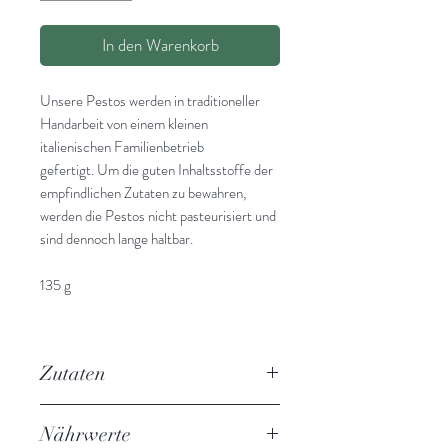
In den Warenkorb
Unsere Pestos werden in traditioneller
Handarbeit von einem kleinen
italienischen Familienbetrieb
gefertigt. Um die guten Inhaltsstoffe der
empfindlichen Zutaten zu bewahren,
werden die Pestos nicht pasteurisiert und
sind dennoch lange haltbar.
135 g
51,48 € / kg
Lieferzeit 2-3 Werktage
Zutaten
Sonnenblumenöl, 20%konzentriertes
Nährwerte
Basilikum, 7%konzentrierte Minze, 4%